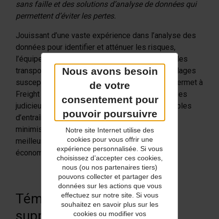
sans faille et des solutions d’analyse de données qui
permettent d’éviter les pertes.
Jouissant d’une vaste expérience dans l’analyse des
données pour identifier et atténuer les risques,
l’équipe d’UPS Capital informe Freight Club sur les
Nous avons besoin
transporteurs, types de marchandises et emballages
susceptibles de causer des dommages. Cela permet à
de votre
Freight Club de prendre des décisions logistiques
consentement pour
judicieuses afin d’éviter les situations susceptibles
pouvoir poursuivre
d’entraîner des réclamations, ce qui contribue à
minimiser les pertes potentielles, à créer une
Notre site Internet utilise des
cookies pour vous offrir une
meilleure expérience client et à faire de réelles
expérience personnalisée. Si vous
économies.
choisissez d’accepter ces cookies,
nous (ou nos partenaires tiers)
pouvons collecter et partager des
données sur les actions que vous
Témoignages clients
effectuez sur notre site. Si vous
souhaitez en savoir plus sur les
supplémentaires
cookies ou modifier vos