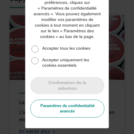
préférences, cliquez sur
« Paramètres de confidentialité
avancés ». Vous pouvez également
modifier vos paramètres de
cookies à tout moment en cliquant
sur le lien « Paramètres des
cookies » au bas de la page.
Accepter tous les cookies
Accepter uniquement les
cookies essentiels
Confirmation de la
sélection
TÉMOIGNAGES CLIENTS
La course contre la montre
Paramètres de confidentialité
avancés
L’assurance denrées périssables protège les
expéditions de Proof Alcohol Ice Cream.
En savoir plus