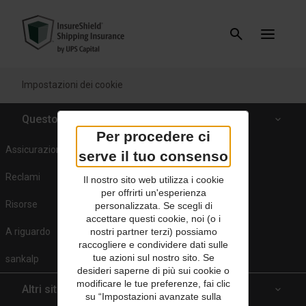
Impostazioni dei cookie
Questo sito
Per procedere ci
Assicurazione del carico
serve il tuo consenso
Reclami
Il nostro sito web utilizza i cookie
per offrirti un'esperienza
Risorse
personalizzata. Se scegli di
accettare questi cookie, noi (o i
A riguardo
nostri partner terzi) possiamo
raccogliere e condividere dati sulle
tue azioni sul nostro sito. Se
sankalp
desideri saperne di più sui cookie o
modificare le tue preferenze, fai clic
Altri siti UPS
su “Impostazioni avanzate sulla