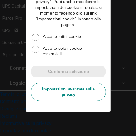
privacy”. Puoi anche modificare le
UPS Capital
impostazioni dei cookie in qualsiasi
momento facendo clic sul link
Parcel Pro
“Impostazioni cookie” in fondo alla
pagina.
UPS
Accetto tutti i cookie
Soluzioni UPS per la supply chain
Accetto solo i cookie
essenziali
A proposito di UPS
Connettiti con noi
Conferma selezione
Facebook
Legale
Impostazioni avanzate sulla
Termini di utilizzo del sito web
Twitter
privacy
Contratto per l’uso delle tecnologie
LinkedIn
Divulgazione del prodotto
Reclami
YouTube
Informativa sulla privacy
Impostazioni dei cookie