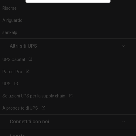
Risorse
A riguardo
sankalp
Altri siti UPS
UPS Capital
Parcel Pro
UPS
Soluzioni UPS per la supply chain
A proposito di UPS
Connettiti con noi
Facebook