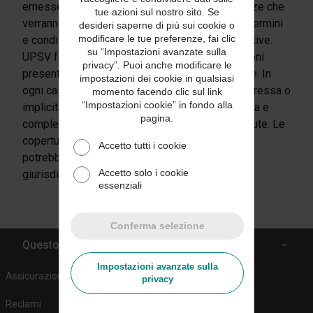
emesse. Si prega dunque di consultare le polizze che
tue azioni sul nostro sito. Se
verranno eventualmente emesse per gli esatti termini
desideri saperne di più sui cookie o
modificare le tue preferenze, fai clic
e condizioni delle rispettive coperture assicurative.
su “Impostazioni avanzate sulla
UPSV fa ogni sforzo affinché tutte le informazioni
privacy”. Puoi anche modificare le
presenti in questa comunicazione siano corrette. In
impostazioni dei cookie in qualsiasi
ogni caso, nessuna garanzia, dichiarazione, espressa o
momento facendo clic sul link
“Impostazioni cookie” in fondo alla
implicita, è prestata con riguardo alla correttezza e
pagina.
completezza di tutte le informazioni qui contenute. Le
coperture assicurative intermediate da UPSV
Accetto tutti i cookie
potrebbero non essere disponibili in tutte le
Accetto solo i cookie
giurisdizioni.
essenziali
Conferma selezione
Questo sito
Impostazioni avanzate sulla
Assicurazione del carico
privacy
Reclami