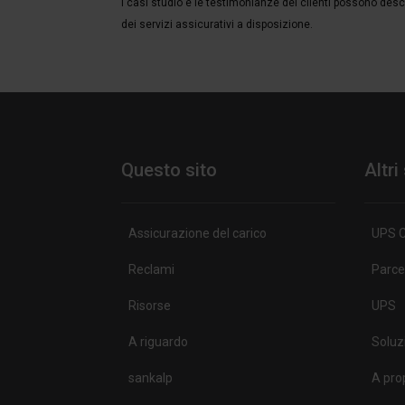
I casi studio e le testimonianze dei clienti possono descri
dei servizi assicurativi a disposizione.
Questo sito
Altri
Assicurazione del carico
UPS C
Reclami
Parce
Risorse
UPS
A riguardo
Soluz
sankalp
A pro