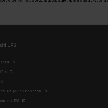
vere o fare riferimento a servizi assicurativi offerti da un'affiliata di UPS Capital 
 siti UPS
apital
l Pro
ioni UPS per la supply chain
posito di UPS