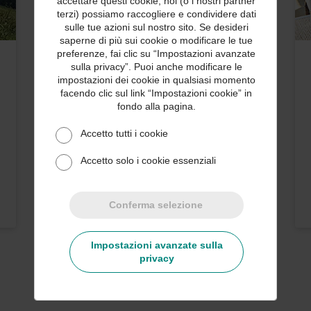
accettare questi cookie, noi (o i nostri partner
terzi) possiamo raccogliere e condividere dati
sulle tue azioni sul nostro sito. Se desideri
saperne di più sui cookie o modificare le tue
preferenze, fai clic su “Impostazioni avanzate
sulla privacy”. Puoi anche modificare le
STORIE DEI CLIENTI
impostazioni dei cookie in qualsiasi momento
Corsa contro il tempo
facendo clic sul link “Impostazioni cookie” in
fondo alla pagina.
La copertura dei beni deperibili
Accetto tutti i cookie
protegge le spedizioni di Proof
Alcohol Ice Cream.
Accetto solo i cookie essenziali
Per saperne di più
Conferma selezione
Impostazioni avanzate sulla
privacy
Carica di più