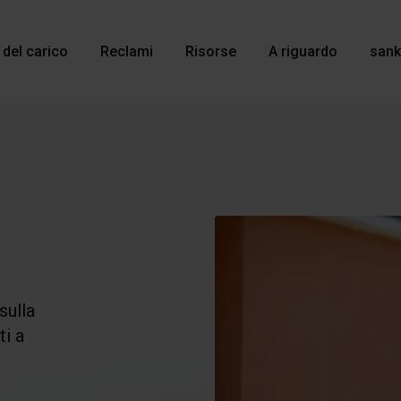
 del carico
Reclami
Risorse
A riguardo
sank
sulla
ti a