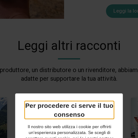
Leggi la lo
0:00 / 0:30
Leggi altri racconti
 produttore, un distributore o un rivenditore, abbiam
adatte per supportare la tua attività.
Per procedere ci serve il tuo
consenso
Il nostro sito web utilizza i cookie per offrirti
un'esperienza personalizzata. Se scegli di