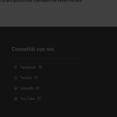
in un'altra giurisdizione e potrebbero non essere indicativi
Connettiti con noi
Facebook
Twitter
LinkedIn
YouTube