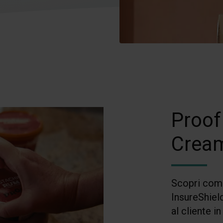
Proof
Crea
Scopri come
InsureShiel
al cliente 