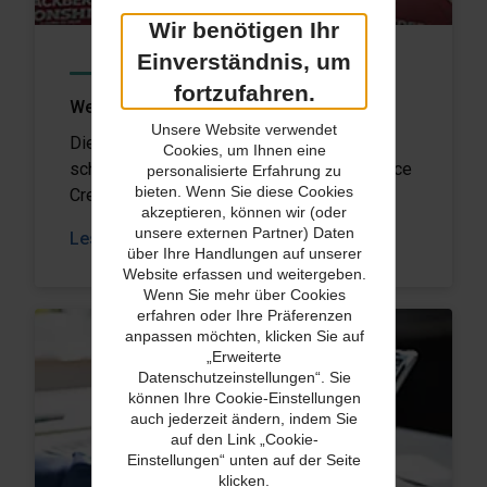
Wir benötigen Ihr
Einverständnis, um
KUNDENGESCHICHTEN
fortzufahren.
Wettlauf gegen die Zeit
Unsere Website verwendet
Die Versicherung für verderbliche Waren
Cookies, um Ihnen eine
schützt die Sendungen von Proof Alcohol Ice
personalisierte Erfahrung zu
bieten. Wenn Sie diese Cookies
Cream.
akzeptieren, können wir (oder
unsere externen Partner) Daten
Lesen Sie mehr
über Ihre Handlungen auf unserer
Website erfassen und weitergeben.
Wenn Sie mehr über Cookies
erfahren oder Ihre Präferenzen
anpassen möchten, klicken Sie auf
„Erweiterte
Datenschutzeinstellungen“. Sie
können Ihre Cookie-Einstellungen
auch jederzeit ändern, indem Sie
auf den Link „Cookie-
Einstellungen“ unten auf der Seite
klicken.