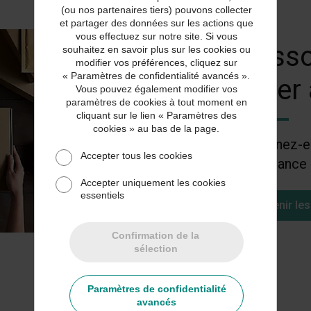
(ou nos partenaires tiers) pouvons collecter
et partager des données sur les actions que
vous effectuez sur notre site. Si vous
Resso
souhaitez en savoir plus sur les cookies ou
modifier vos préférences, cliquez sur
« Paramètres de confidentialité avancés ».
aider
Vous pouvez également modifier vos
paramètres de cookies à tout moment en
cliquant sur le lien « Paramètres des
cookies » au bas de la page.
Apprenez-en
Accepter tous les cookies
l'assurance 
Accepter uniquement les cookies
essentiels
Obtenir les
Confirmation de la
sélection
FAQ
Paramètres de confidentialité
avancés