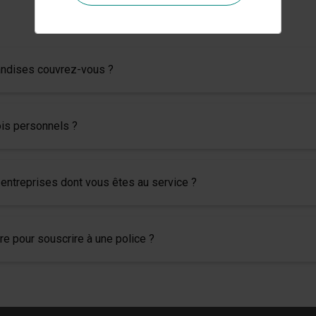
andises couvrez-vous ?
is personnels ?
s entreprises dont vous êtes au service ?
re pour souscrire à une police ?