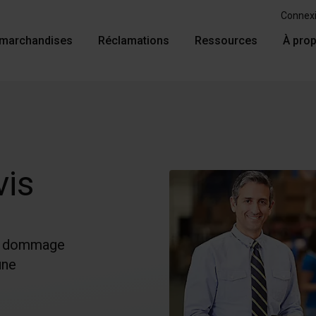
Connex
 marchandises
Réclamations
Ressources
À pro
vis
de dommage
une