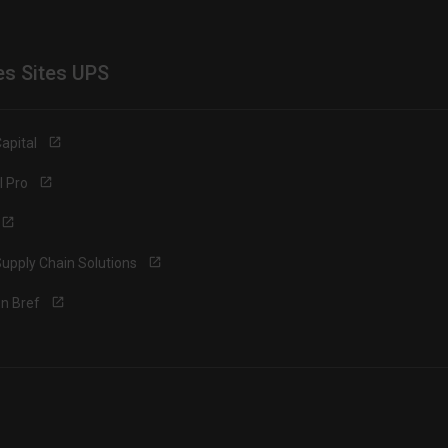
es Sites UPS
apital
l Pro
upply Chain Solutions
n Bref