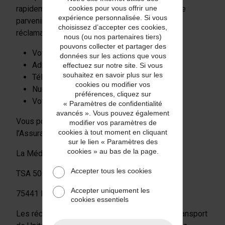
rapidement et complètement, veuillez nous faire
cookies pour vous offrir une
expérience personnalisée. Si vous
parvenir les informations suivantes avec votre
choisissez d’accepter ces cookies,
réclamation :
nous (ou nos partenaires tiers)
pouvons collecter et partager des
Votre nom
données sur les actions que vous
Adresse
effectuez sur notre site. Si vous
souhaitez en savoir plus sur les
Téléphone/Fax/E-Mail
cookies ou modifier vos
Numéro de police d’assurance
préférences, cliquez sur
Votre demande
« Paramètres de confidentialité
avancés ». Vous pouvez également
Vous pouvez également saisir le Médiateur de
modifier vos paramètres de
cookies à tout moment en cliquant
l’Assurance de votre réclamation :
sur le lien « Paramètres des
cookies » au bas de la page.
La Médiation de l’Assurance
Accepter tous les cookies
TSA 50110
Accepter uniquement les
75441 Paris Cedex 09
cookies essentiels
Les réclamations concernant les services de transport