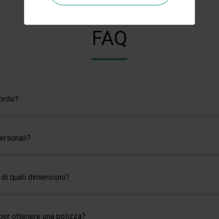
FAQ
prite?
personali?
 di quali dimensioni?
 per ottenere una polizza?