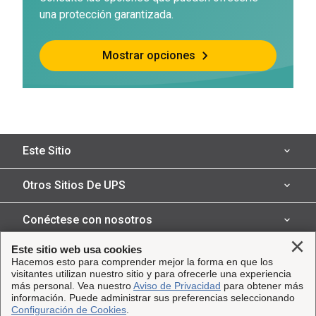
una protección garantizada.
Mostrar opciones
Este Sitio
Seguro de transporte
Otros Sitios De UPS
Servicios para su negocio
UPS Capital
Conéctese con nosotros
Reclamos
Parcel Pro
Clo
Este sitio web usa cookies
Facebook
Legal
Hacemos esto para comprender mejor la forma en que los
Socios
UPS
visitantes utilizan nuestro sitio y para ofrecerle una experiencia
Instagram
más personal. Vea nuestro
Aviso de Privacidad
para obtener más
Recursos
Términos y Condiciones
Copyright ©2023 United Parcel Service of America,
información. Puede administrar sus preferencias seleccionando
Soluciones de cadena de suministro
Twitter
Configuración de Cookies
.
Inc. Todos los derechos reservados.