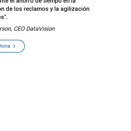
te el ahorro de tiempo en la
n de los reclamos y la agilización
s".
rson, CEO DataVision
toria