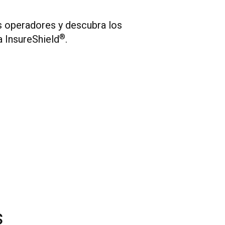
 operadores y descubra los
®
a InsureShield
.
s