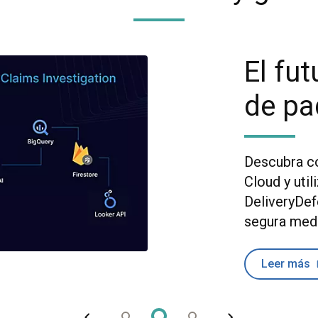
El fut
de pa
Descubra c
Cloud y uti
DeliveryDef
segura medi
Leer más