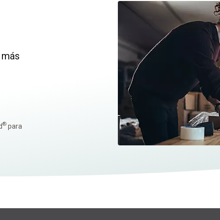
s más
®
d
para