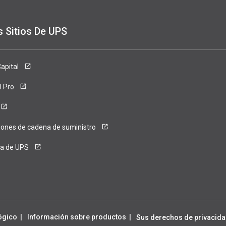
s Sitios De UPS
ense
apital
l Pro
iones de cadena de suministro
ca de UPS
ógico
Información sobre productos
Sus derechos de privacida