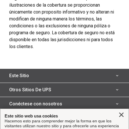
ilustraciones de la cobertura se proporcionan
únicamente con proposito informativo y no alteran ni
modifican de ninguna manera los términos, las
condiciones o las exclusiones de ninguna póliza o
programa de seguro. La cobertura de seguro no está
disponible en todas las jurisdicciones ni para todos
los clientes.
Este Sitio
Seguro de transporte
Otros Sitios De UPS
Servicios para su negocio
UPS Capital
Conéctese con nosotros
Reclamos
Parcel Pro
Clo
Este sitio web usa cookies
Facebook
Legal
Hacemos esto para comprender mejor la forma en que los
Socios
UPS
visitantes utilizan nuestro sitio y para ofrecerle una experiencia
Instagram