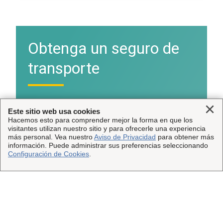
Obtenga un seguro de
transporte
¿Preparado para proteger sus envíos? Vea qué
Clo
Este sitio web usa cookies
cobertura es la mejor para su negocio.
Hacemos esto para comprender mejor la forma en que los
visitantes utilizan nuestro sitio y para ofrecerle una experiencia
más personal. Vea nuestro
Aviso de Privacidad
para obtener más
Selecciona cobertura
información. Puede administrar sus preferencias seleccionando
Configuración de Cookies
.
Póngase en contacto con nosotros