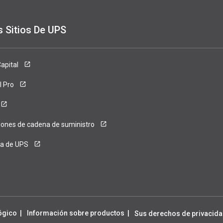
s Sitios De UPS
ense
apital
l Pro
iones de cadena de suministro
ca de UPS
ógico
Información sobre productos
Sus derechos de privacida