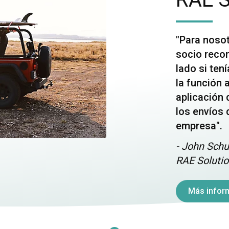
"Para nosot
socio reco
lado si ten
la función a
aplicación 
los envíos 
empresa".
- John Schu
RAE Solutio
Más infor