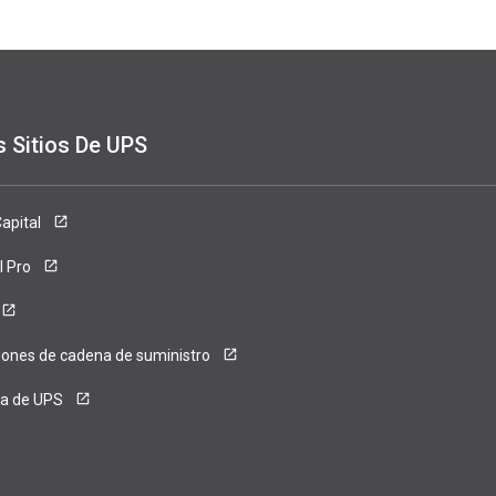
s Sitios De UPS
ense
apital
l Pro
iones de cadena de suministro
ca de UPS