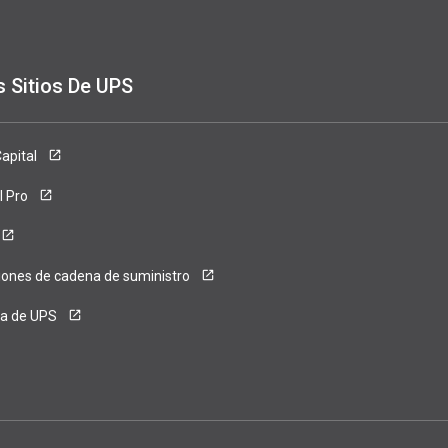
s Sitios De UPS
ense
apital
l Pro
iones de cadena de suministro
ca de UPS