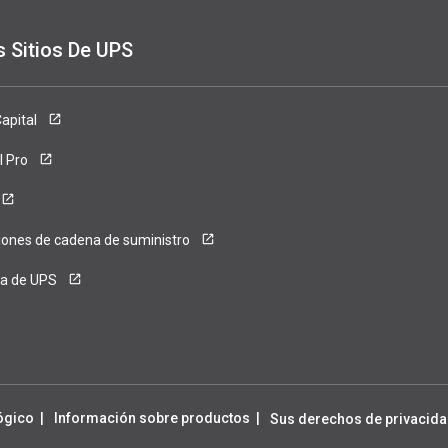
s Sitios De UPS
ense
apital
l Pro
iones de cadena de suministro
ca de UPS
ógico
Información sobre productos
Sus derechos de privacida