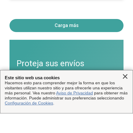
Carga más
Proteja sus envíos
Clo
Este sitio web usa cookies
Obtenga más información sobre el seguro de
Hacemos esto para comprender mejor la forma en que los
visitantes utilizan nuestro sitio y para ofrecerle una experiencia
®
envío InsureShield
.
más personal. Vea nuestro
Aviso de Privacidad
para obtener más
información. Puede administrar sus preferencias seleccionando
Configuración de Cookies
.
Obtenga detalles