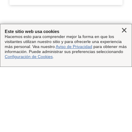
Clo
Carga más
Este sitio web usa cookies
Hacemos esto para comprender mejor la forma en que los
visitantes utilizan nuestro sitio y para ofrecerle una experiencia
más personal. Vea nuestro
Aviso de Privacidad
para obtener más
información. Puede administrar sus preferencias seleccionando
Configuración de Cookies
.
Proteja sus envíos
Obtenga más información sobre el seguro de
®
envío InsureShield
.
Obtenga detalles